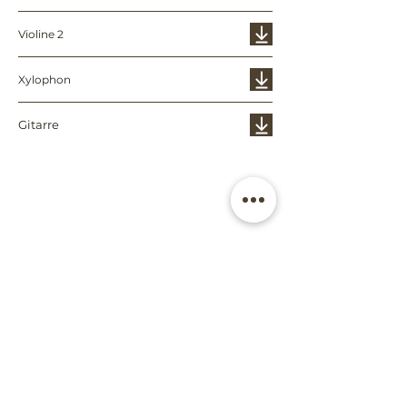
Violine 2
Xylophon
Gitarre
Denen man
nicht vergibt
Violoncello 1
Violoncello 2