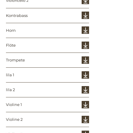
Violoncello 2
Kontrabass
Horn
Flöte
Trompete
lila 1
lila 2
Violine 1
Violine 2