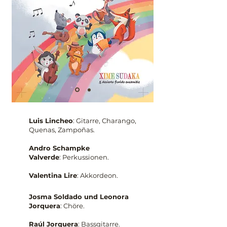
Luis Lincheo
: Gitarre, Charango,
Quenas, Zampoñas.
Andro Schampke
Valverde
:
Perkussionen.
Valentina Lire
: Akkordeon.
Josma Soldado und Leonora
Jorquera
: Chöre.
Raúl Jorquera
:
Bassgitarre.